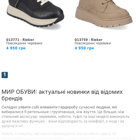
013771 - Rieker
013759 - Rieker
Повсякденні черевики
Повсякденні черевики
4 950 грн
4 950 грн
1
МИР ОБУВИ: актуальні новинки від відомих
брендів
Складно уявити собі елементи гардеробу сучасної людини, які
вибиралися б ретельніше і ґрунтовніше, ніж взуття. Це більше, ніж
стильний аксесуар: черевики, чоботи, туфлі та інші моделі виконують
дуже важливу функцію - вони відповідають за комфорт, а іноді і за
здоров'я ніг.
Навіть ті покупці, які часто заплющують очі на якість одягу та
аксесуарів, не шкодують жодних грошей на взуття – і це можна назвати