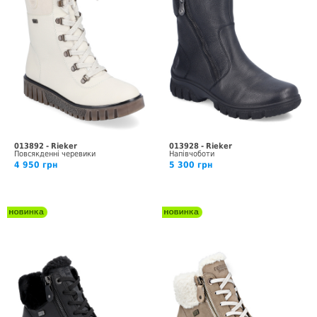
013892 - Rieker
013928 - Rieker
Повсякденні черевики
Напівчоботи
4 950 грн
5 300 грн