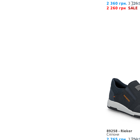
2 360 грн.
3 325 
2 260 грн
SALE
89258 - Rieker
Сліпони
2 765 грн.
3 950 