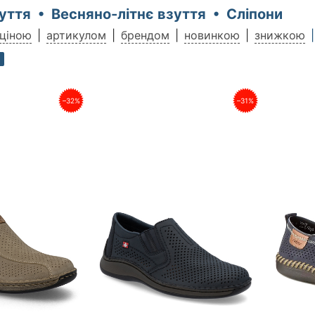
уття • Весняно-літнє взуття • Сліпони
ціною
артикулом
брендом
новинкою
знижкою
–32%
–31%