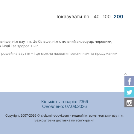
Показувати по:
40
100
200
вніше, ніж взуття. Це більше, ніж стильний аксесуар: черевики,
оді і за здоров'я ніг.
х грошей на взуття – і це можна назвати практичним та продуманим
Кількість товарів: 2366
о! Переконатись у цьому можна, переглянувши каталог нашого
Оновлено: 07.08.2026
гаманець.
Copyright 2007-2026 © club.mir-obuvi.com - модний інтернет-магазин взуття.
Безкоштовна доставка по всій Україні!
ожливо уявити гардероб сучасної дами. Для зими – чоботи на теплій
ні чобітки. Для літа – легкі балетки, витончені босоніжки та сабо,