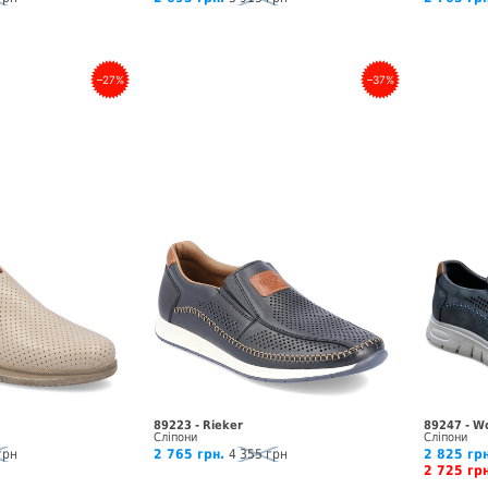
–27%
–37%
89223 - Rieker
89247 - W
Сліпони
Сліпони
грн
2 765 грн.
4 355 грн
2 825 грн
2 725 г