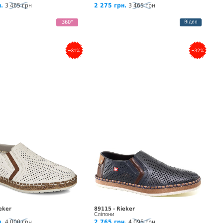
.
3 465 грн
2 275 грн.
3 465 грн
360°
Відео
–31%
–32%
eker
89115 - Rieker
Сліпони
.
4 000 грн
2 765 грн.
4 095 грн