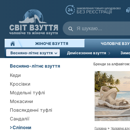
ЗАМОВЛЕННЯ ТОВАРУ ЦІЛОДОБОВО
БЕЗ РЕЄСТРАЦІЇ
ЖІНОЧЕ ВЗУТТЯ
ЧОЛОВІЧЕ ВЗ
Весняно-літнє взуття
Демісезонне взуття
Зимо
Бренди за алфавітом:
Весняно-літнє взуття
Кеди
Кросівки
Модельні туфлі
Мокасини
Повсякденні туфлі
Сандалії
Сліпони
Головна
»
Чоловіче взу