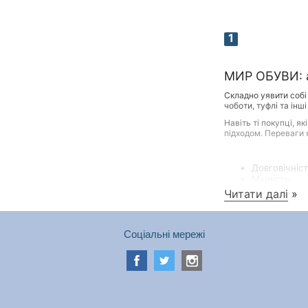
1
МИР ОБУВИ: а
Складно уявити собі
чоботи, туфлі та інш
Навіть ті покупці, 
підходом. Переваги я
Довговічніс
Міцність
Здатність з
Читати далі
»
Сприятливий
Соціальні мережі
Якісні та красиві т
інтернет-магазину. 
Жінкам
Представницям прекр
підкладці, актуальні
сандалії, туфлі.