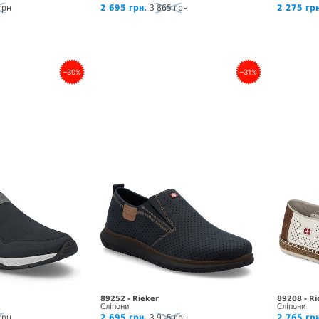
грн
2 695 грн.
3 865 грн
2 275 грн
–30%
–31%
89252 - Rieker
89208 - Ri
Сліпони
Сліпони
грн
2 695 грн.
3 915 грн
2 765 грн