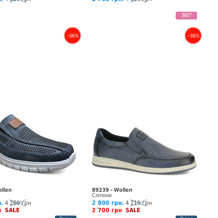
360°
–36%
–36%
ollen
89239 - Wollen
Сліпони
.
4 260 грн
2 800 грн.
4 215 грн
рн
SALE
2 700 грн
SALE