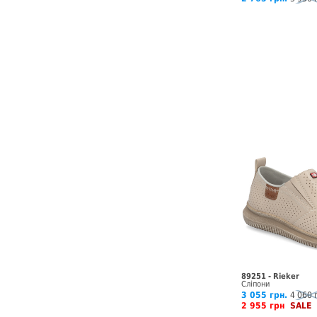
89251 - Rieker
Сліпони
3 055 грн.
4 060 
2 955 грн
SALE