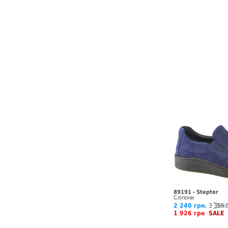
89191 - Stepter
Сліпони
2 240 грн.
3 365 
1 926 грн
SALE