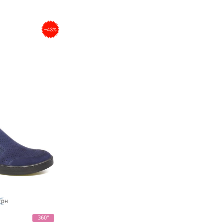
–43%
грн
360°