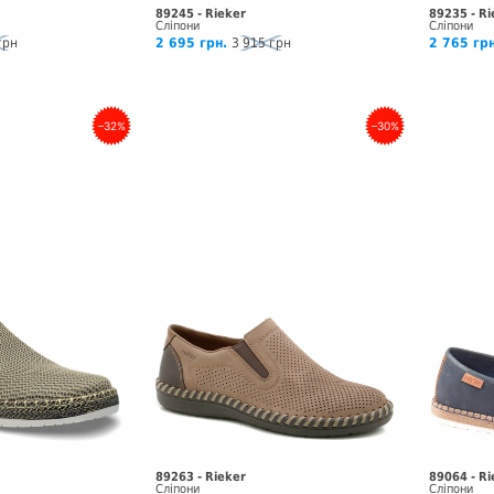
89245 - Rieker
89235 - Ri
Сліпони
Сліпони
грн
2 695 грн.
3 915 грн
2 765 грн
–32%
–30%
89263 - Rieker
89064 - Ri
Сліпони
Сліпони