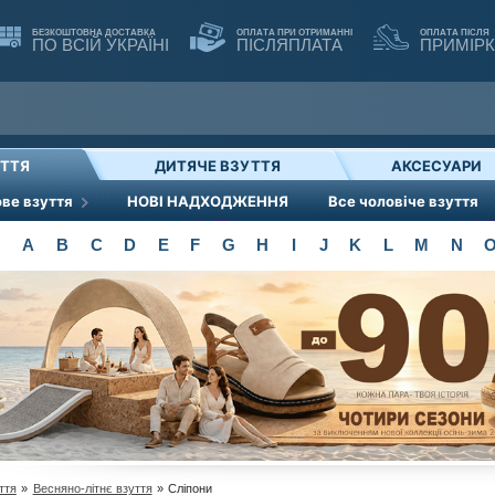
БЕЗКОШТОВНА ДОСТАВКА
ОПЛАТА ПРИ ОТРИМАННІ
ОПЛАТА ПІСЛЯ
ПО ВСІЙ УКРАЇНІ
ПІСЛЯПЛАТА
ПРИМІР
УТТЯ
ДИТЯЧЕ ВЗУТТЯ
АКСЕСУАРИ
ве взуття
НОВІ НАДХОДЖЕННЯ
Все чоловіче взуття
A
B
C
D
E
F
G
H
I
J
K
L
M
N
ття
»
Весняно-літнє взуття
»
Сліпони