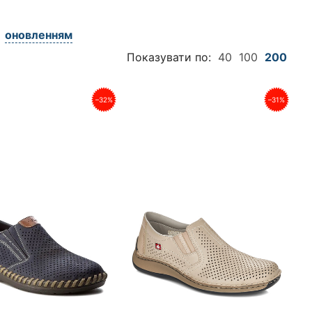
оновленням
Показувати по:
40
100
200
–32%
–31%