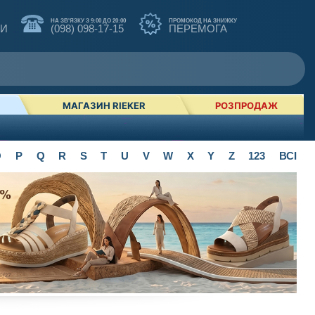
НА ЗВ'ЯЗКУ З 9:00 ДО 20:00
ПРОМОКОД НА ЗНИЖКУ
КИ
(098) 098-17-15
ПЕРЕМОГА
МАГАЗИН RIEKER
РОЗПРОДАЖ
O
P
Q
R
S
T
U
V
W
X
Y
Z
123
ВСІ