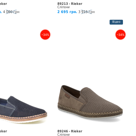
eker
89213 - Rieker
Сліпони
.
4 060 грн
2 695 грн.
3 915 грн
Відео
–34%
–34%
eker
89246 - Rieker
Сліпони