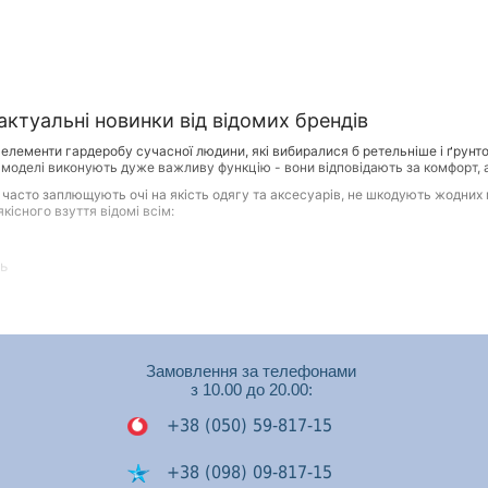
ктуальні новинки від відомих брендів
 елементи гардеробу сучасної людини, які вибиралися б ретельніше і ґрунто
і моделі виконують дуже важливу функцію - вони відповідають за комфорт, а ін
які часто заплющують очі на якість одягу та аксесуарів, не шкодують жодни
кісного взуття відомі всім:
ть
берігати акуратний зовнішній вигляд при правильному догляді
 вплив на самопочуття, настрій та стан здоров'я людини
Замовлення за телефонами
уфлі, черевики та інші моделі зовсім не обов'язково мають коштувати дорог
з 10.00 до 20.00:
У ньому представлені моделі не тільки на будь-який смак, а й на будь-який 
+38 (050) 59-817-15
асної статі ми пропонуємо найактуальніші, практичні моделі, без яких нем
 уггі, ботильйони, практичні черевики. Для весни та осені – зручні та елегант
+38 (098) 09-817-15