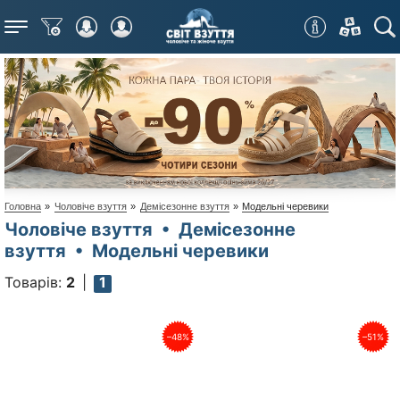
Меню
Головна
»
Чоловіче взуття
»
Демісезонне взуття
»
Модельні черевики
Чоловіче взуття • Демісезонне
взуття • Модельні черевики
Товарів:
2
1
–48%
–51%