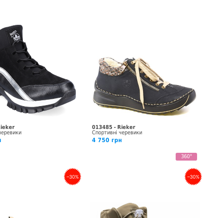
Rieker
013485 - Rieker
черевики
Спортивні черевики
н
4 750 грн
360°
–30%
–30%