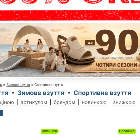
тя
»
Зимове взуття
»
Спортивне взуття
ття • Зимове взуття • Спортивне взуття
ціною
артикулом
брендом
новинкою
знижкою
1