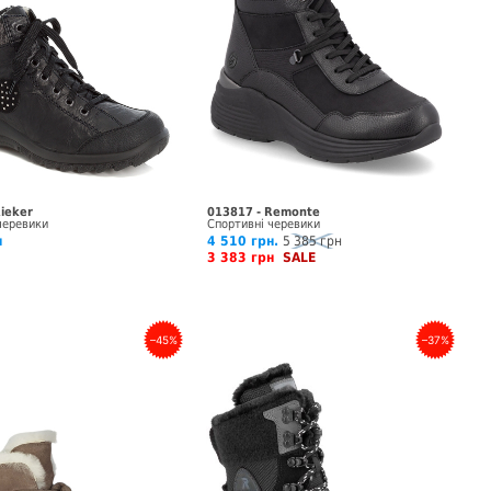
Rieker
013817 - Remonte
черевики
Спортивні черевики
н
4 510 грн.
5 385 грн
3 383 грн
SALE
–45%
–37%