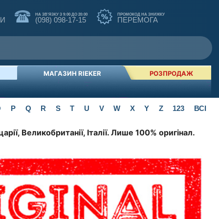
НА ЗВ'ЯЗКУ З 9:00 ДО 20:00
ПРОМОКОД НА ЗНИЖКУ
КИ
(098) 098-17-15
ПЕРЕМОГА
МАГАЗИН RIEKER
РОЗПРОДАЖ
O
P
Q
R
S
T
U
V
W
X
Y
Z
123
ВСІ
арії, Великобританії, Італії. Лише 100% оригінал.