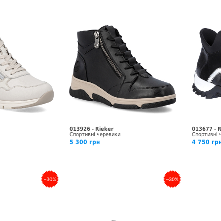
013926 - Rieker
013677 - 
Спортивні черевики
Спортивні 
5 300 грн
4 750 гр
–30%
–30%