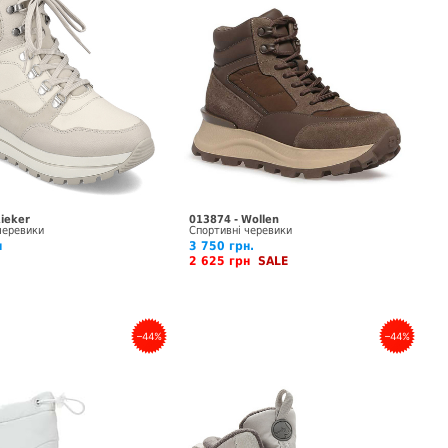
Rieker
013874 - Wollen
черевики
Спортивні черевики
н
3 750 грн.
2 625 грн
SALE
–44%
–44%