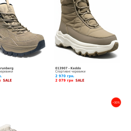
Grunberg
013907 - Keddo
черевики
Спортивні черевики
.
2 970 грн.
рн
SALE
2 079 грн
SALE
–30%