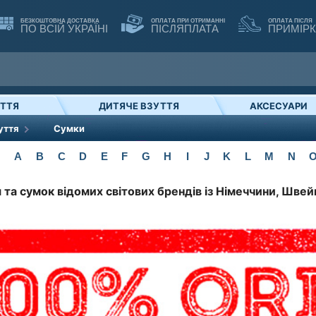
БЕЗКОШТОВНА ДОСТАВКА
ОПЛАТА ПРИ ОТРИМАННІ
ОПЛАТА ПІСЛЯ
ПО ВСІЙ УКРАЇНІ
ПІСЛЯПЛАТА
ПРИМІР
УТТЯ
ДИТЯЧЕ ВЗУТТЯ
АКСЕСУАРИ
уття
Сумки
A
B
C
D
E
F
G
H
I
J
K
L
M
N
 та сумок відомих світових брендів із Німеччини, Швейц