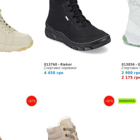
013760 - Rieker
013856 - 
Спортивні черевики
Спортивні 
4 450 грн
2 900 грн
2 175 г
–37%
–37%