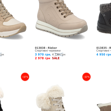
013838 - Rieker
013835 - 
Спортивні черевики
Спортивні 
грн
3 970 грн.
4 730 грн
4 950 гр
2 978 грн
SALE
–37%
–37%