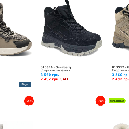
013916 - Grunberg
013917 - 
Спортивні черевики
Спортивні 
3 560 грн.
3 560 грн
2 492 грн
SALE
2 492 г
Відео
–30%
–30%