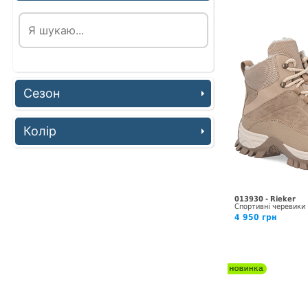
Сезон
Колір
013930 - Rieker
Спортивні черевики
4 950 грн