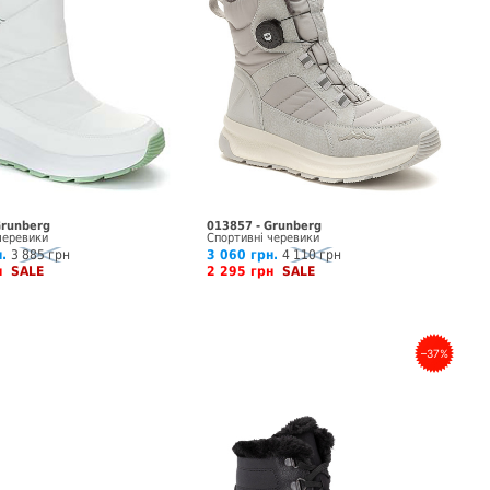
Grunberg
013857 - Grunberg
черевики
Спортивні черевики
.
3 885 грн
3 060 грн.
4 110 грн
рн
SALE
2 295 грн
SALE
–37%