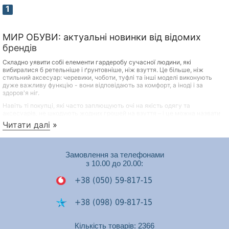
1
МИР ОБУВИ: актуальні новинки від відомих
брендів
Складно уявити собі елементи гардеробу сучасної людини, які
вибиралися б ретельніше і ґрунтовніше, ніж взуття. Це більше, ніж
стильний аксесуар: черевики, чоботи, туфлі та інші моделі виконують
дуже важливу функцію - вони відповідають за комфорт, а іноді і за
здоров'я ніг.
Навіть ті покупці, які часто заплющують очі на якість одягу та
аксесуарів, не шкодують жодних грошей на взуття – і це можна назвати
практичним та продуманим підходом. Переваги якісного взуття відомі
Читати далі
»
всім:
Довговічність
Замовлення за телефонами
Міцність
з 10.00 до 20.00:
Здатність зберігати акуратний зовнішній вигляд при
правильному догляді
+38 (050) 59-817-15
Сприятливий вплив на самопочуття, настрій та стан
здоров'я людини
+38 (098) 09-817-15
Якісні та красиві туфлі, черевики та інші моделі зовсім не обов'язково
+38 (050) 53-448-74
Кількість товарів: 2366
мають коштувати дорого! Переконатись у цьому можна, переглянувши