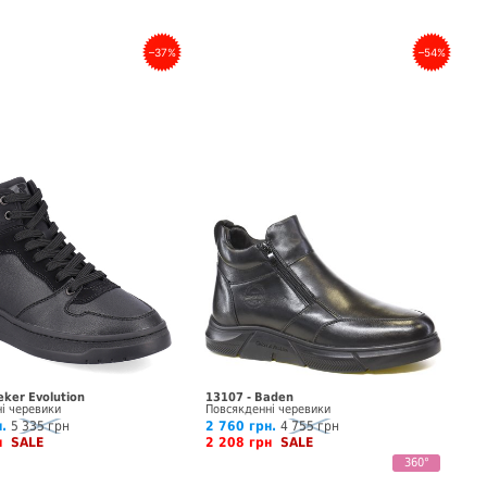
–37%
–54%
eker Evolution
13107 - Baden
і черевики
Повсякденні черевики
.
5 335 грн
2 760 грн.
4 755 грн
рн
SALE
2 208 грн
SALE
360°