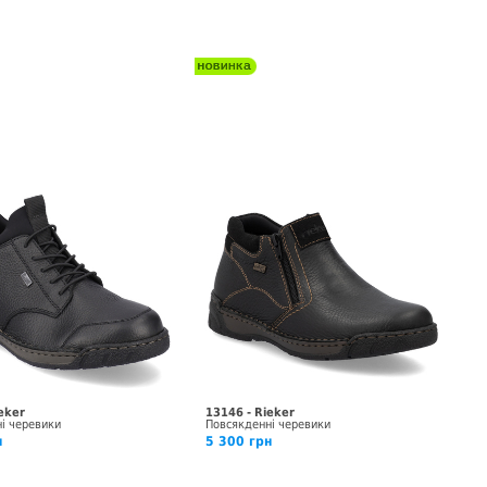
eker
13146 - Rieker
і черевики
Повсякденні черевики
н
5 300 грн