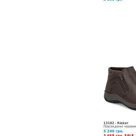
13182 - Rieker
Повсякденні череви
5 240 грн.
3 668 грн
SALE