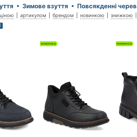
зуття • Зимове взуття • Повсякденні чере
ціною
артикулом
брендом
новинкою
знижкою
1