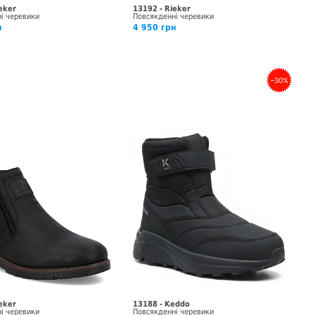
eker
13192 - Rieker
і черевики
Повсякденні черевики
н
4 950 грн
–30%
eker
13188 - Keddo
і черевики
Повсякденні черевики