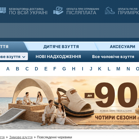
БЕЗКОШТОВНА ДОСТАВКА
ОПЛАТА ПРИ ОТРИМАННІ
ОПЛАТА ПІСЛЯ
ПО ВСІЙ УКРАЇНІ
ПІСЛЯПЛАТА
ПРИМІР
УТТЯ
ДИТЯЧЕ ВЗУТТЯ
АКСЕСУАРИ
ве взуття
НОВІ НАДХОДЖЕННЯ
Все чоловіче взуття
A
B
C
D
E
F
G
H
I
J
K
L
M
N
ття
»
Зимове взуття
»
Повсякденні черевики