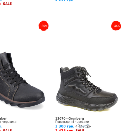
рн
SALE
–30%
–44%
eker
13070 - Grunberg
і черевики
Повсякденні черевики
.
3 300 грн.
4 445 грн
рн
SALE
2 475 грн
SALE