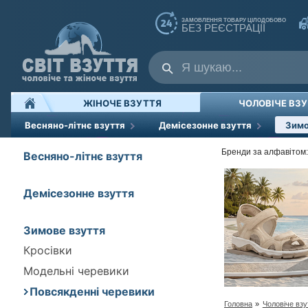
ЗАМОВЛЕННЯ ТОВАРУ ЦІЛОДОБОВО
БЕЗ РЕЄСТРАЦІЇ
ЖІНОЧЕ ВЗУТТЯ
ЧОЛОВІЧЕ ВЗ
Весняно-літнє взуття
Демісезонне взуття
Зимо
Бренди за алфавітом:
Весняно-літнє взуття
Демісезонне взуття
Зимове взуття
Кросівки
Модельні черевики
Повсякденні черевики
Головна
»
Чоловіче взу