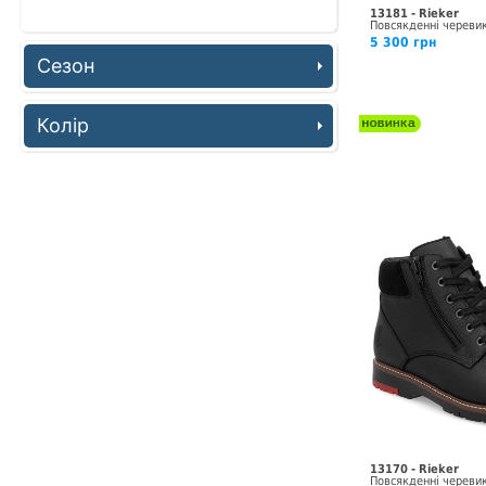
13181 - Rieker
Повсякденні череви
5 300 грн
Сезон
Колір
13170 - Rieker
Повсякденні череви