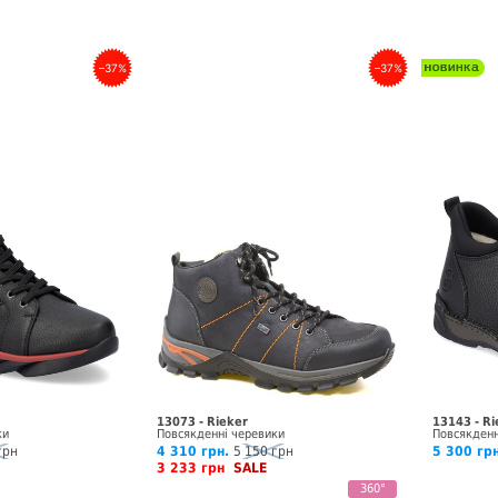
–37%
–37%
13073 - Rieker
13143 - Ri
ки
Повсякденні черевики
Повсякденн
грн
4 310 грн.
5 150 грн
5 300 гр
3 233 грн
SALE
360°