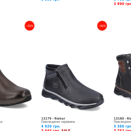
3 990 г
–30%
–30%
13179 - Rieker
13180 - Ri
ки
Повсякденні черевики
Повсякденн
4 920 грн.
5 360 грн
3 444 грн
SALE
3 752 г