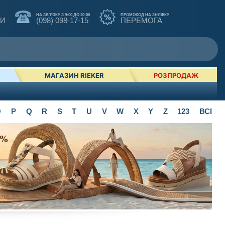
НА ЗВ'ЯЗКУ З 9:00 ДО 20:00
ПРОМОКОД НА ЗНИЖКУ
КИ
(098) 098-17-15
ПЕРЕМОГА
МАГАЗИН RIEKER
РОЗПРОДАЖ
O
P
Q
R
S
T
U
V
W
X
Y
Z
123
ВСІ