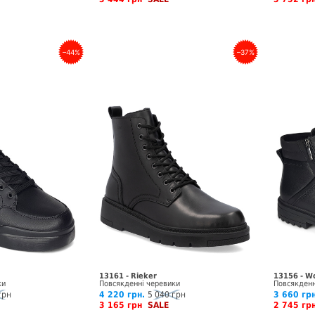
–44%
–37%
13161 - Rieker
13156 - W
ки
Повсякденні черевики
Повсякденн
грн
4 220 грн.
5 040 грн
3 660 грн
3 165 грн
SALE
2 745 г