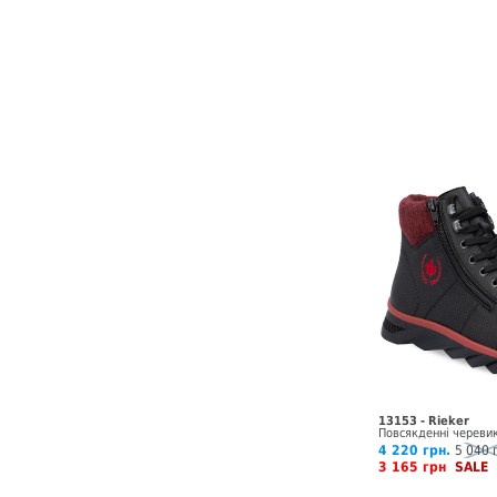
13153 - Rieker
Повсякденні череви
4 220 грн.
5 040 
3 165 грн
SALE