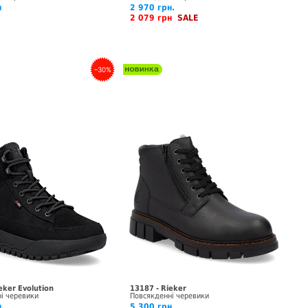
н
2 970 грн.
2 079 грн
SALE
–30%
eker Evolution
13187 - Rieker
і черевики
Повсякденні черевики
.
5 300 грн