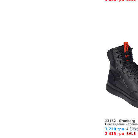
13162 - Grunberg
Повсякденні череви
3 220 грн.
4 335 
2 415 грн
SALE