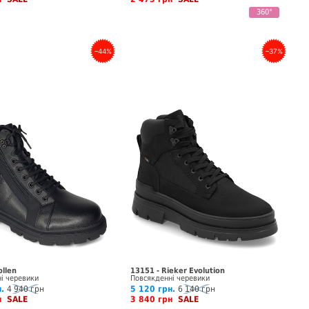
360°
–44%
–37%
ollen
13151 - Rieker Evolution
і черевики
Повсякденні черевики
.
4 940 грн
5 120 грн.
6 140 грн
рн
SALE
3 840 грн
SALE