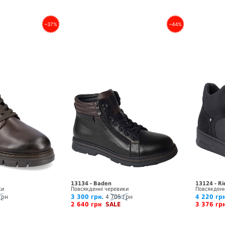
–37%
–44%
13134 - Baden
13124 - Ri
ки
Повсякденні черевики
Повсякденн
грн
3 300 грн.
4 705 грн
4 220 грн
2 640 грн
SALE
3 376 г