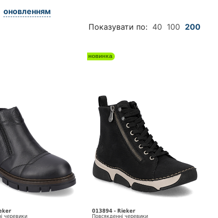
оновленням
Показувати по:
40
100
200
eker
013894 - Rieker
і черевики
Повсякденні черевики