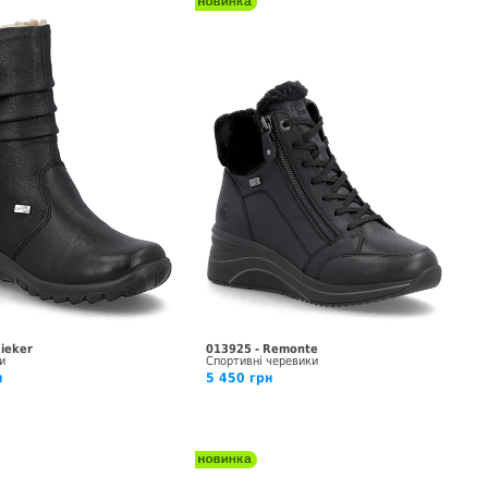
Rieker
013925 - Remonte
и
Спортивні черевики
н
5 450 грн