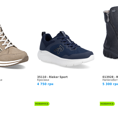
35110 - Rieker Sport
013928 - 
ки
Кросівки
Напівчобот
4 750 грн
5 300 гр