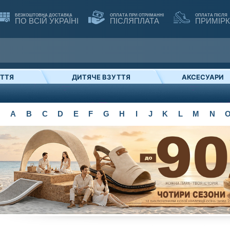
БЕЗКОШТОВНА ДОСТАВКА
ОПЛАТА ПРИ ОТРИМАННІ
ОПЛАТА ПІСЛЯ
ПО ВСІЙ УКРАЇНІ
ПІСЛЯПЛАТА
ПРИМІР
УТТЯ
ДИТЯЧЕ ВЗУТТЯ
АКСЕСУАРИ
A
B
C
D
E
F
G
H
I
J
K
L
M
N