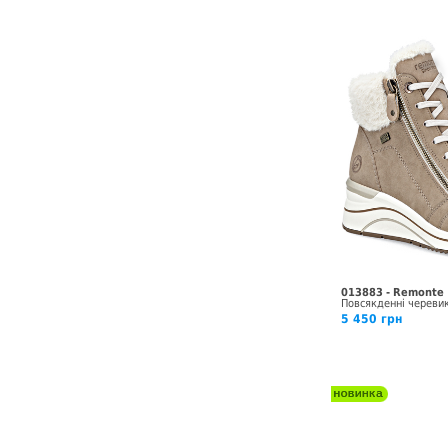
013883 - Remonte
Повсякденні череви
5 450 грн