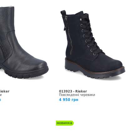
Rieker
013923 - Rieker
и
Повсякденні черевики
н
4 950 грн