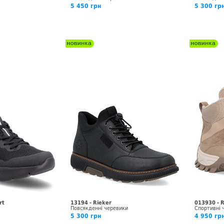
5 450 грн
5 300 гр
rt
13194 - Rieker
013930 - 
Повсякденні черевики
Спортивні 
5 300 грн
4 950 гр