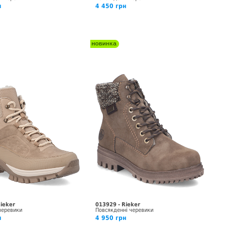
н
4 450 грн
Rieker
013929 - Rieker
черевики
Повсякденні черевики
н
4 950 грн