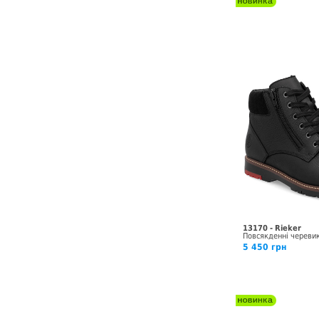
13170 - Rieker
Повсякденні череви
5 450 грн