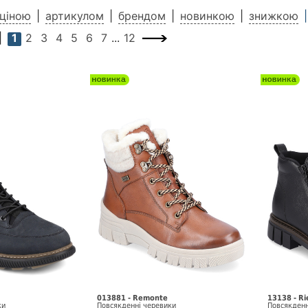
ціною
артикулом
брендом
новинкою
знижкою
1
2
3
4
5
6
7
...
12
013881 - Remonte
13138 - Ri
ки
Повсякденні черевики
Повсякденн