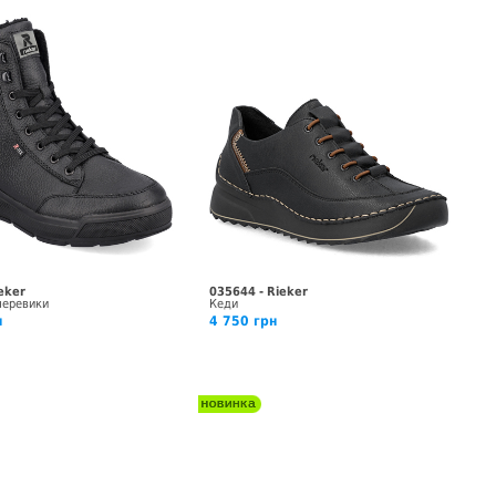
eker
035644 - Rieker
черевики
Кеди
н
4 750 грн