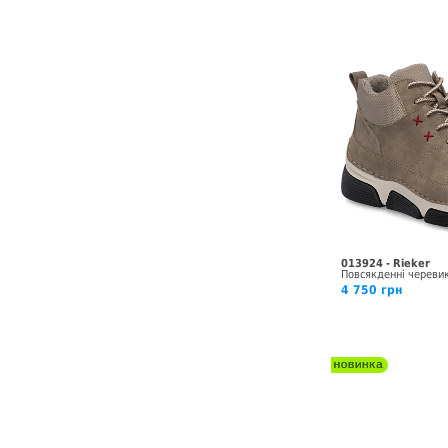
013924 - Rieker
Повсякденні череви
4 750 грн