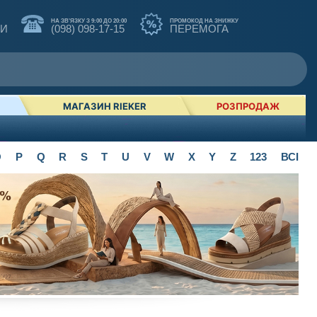
НА ЗВ'ЯЗКУ З 9:00 ДО 20:00
ПРОМОКОД НА ЗНИЖКУ
КИ
(098) 098-17-15
ПЕРЕМОГА
МАГАЗИН RIEKER
РОЗПРОДАЖ
O
P
Q
R
S
T
U
V
W
X
Y
Z
123
ВСІ