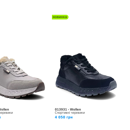
Wollen
013931 - Wollen
черевики
Спортивні черевики
н
4 050 грн