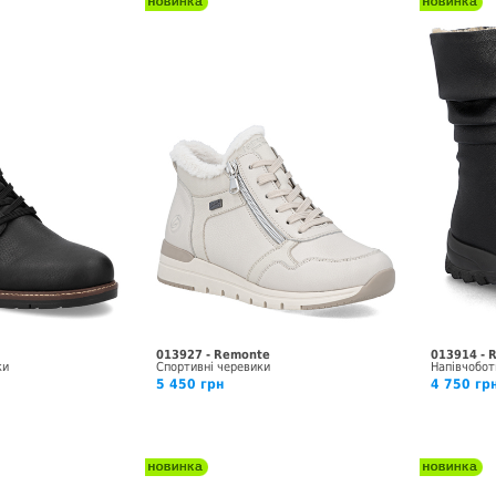
013927 - Remonte
013914 - 
ки
Спортивні черевики
Напівчобот
5 450 грн
4 750 гр