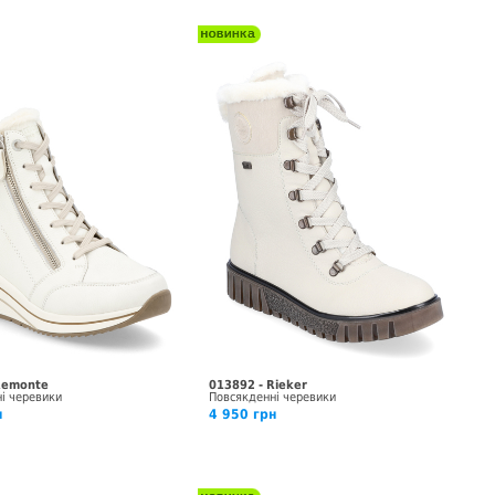
Remonte
013892 - Rieker
і черевики
Повсякденні черевики
н
4 950 грн