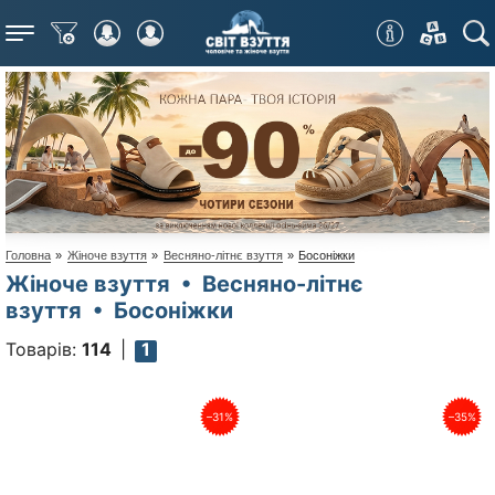
Меню
Головна
»
Жіноче взуття
»
Весняно-літнє взуття
»
Босоніжки
Жіноче взуття • Весняно-літнє
взуття • Босоніжки
Товарів:
114
1
–31%
–35%