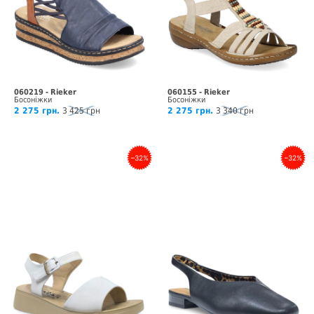
060219 - Rieker
060155 - Rieker
Босоніжки
Босоніжки
2 275 грн.
3 425 грн
2 275 грн.
3 340 грн
–32%
–32%