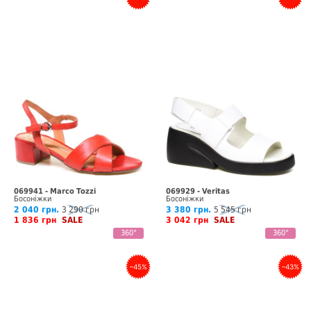
069941 - Marco Tozzi
069929 - Veritas
Босоніжки
Босоніжки
2 040 грн.
3 290 грн
3 380 грн.
5 545 грн
1 836 грн
SALE
3 042 грн
SALE
360°
360°
–45%
–43%