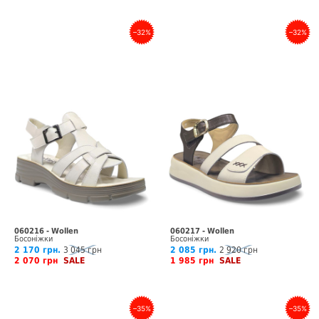
–32%
–32%
060216 - Wollen
060217 - Wollen
Босоніжки
Босоніжки
2 170 грн.
3 045 грн
2 085 грн.
2 920 грн
2 070 грн
SALE
1 985 грн
SALE
–35%
–35%