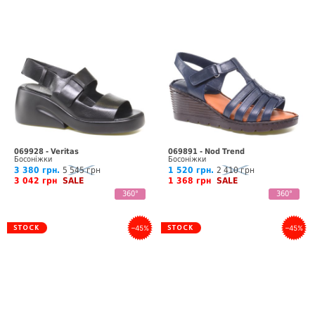
069928 - Veritas
069891 - Nod Trend
Босоніжки
Босоніжки
3 380 грн.
5 545 грн
1 520 грн.
2 410 грн
3 042 грн
SALE
1 368 грн
SALE
360°
360°
–45%
–45%