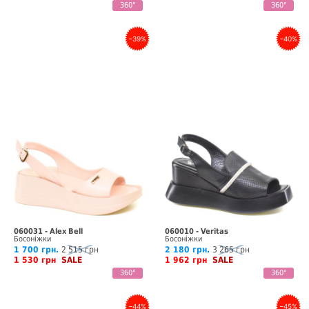
360°
360°
–39%
–40%
060031 - Alex Bell
060010 - Veritas
Босоніжки
Босоніжки
1 700 грн.
2 515 грн
2 180 грн.
3 265 грн
1 530 грн
SALE
1 962 грн
SALE
360°
360°
–44%
–45%