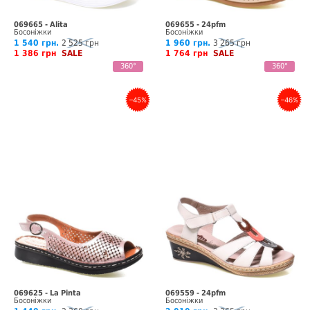
069665 - Alita
069655 - 24pfm
Босоніжки
Босоніжки
1 540 грн.
2 525 грн
1 960 грн.
3 265 грн
1 386 грн
SALE
1 764 грн
SALE
360°
360°
–45%
–46%
069625 - La Pinta
069559 - 24pfm
Босоніжки
Босоніжки