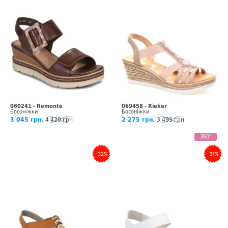
060241 - Remonte
069458 - Rieker
Босоніжки
Босоніжки
3 045 грн.
4 420 грн
2 275 грн.
3 495 грн
360°
–32%
–31%