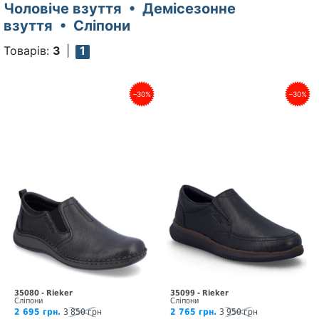
Чоловіче взуття • Демісезонне
взуття • Сліпони
Товарів:
3
1
–30%
–30%
35080 - Rieker
35099 - Rieker
Сліпони
Сліпони
2 695 грн.
3 850 грн
2 765 грн.
3 950 грн