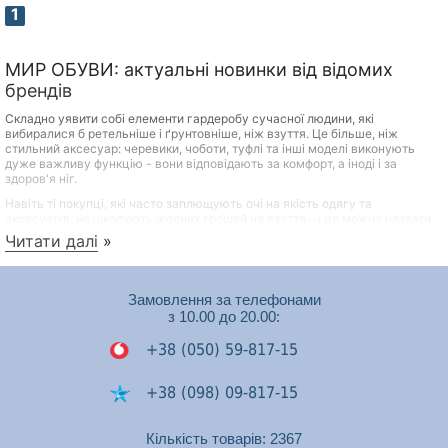
1
МИР ОБУВИ: актуальні новинки від відомих
брендів
Складно уявити собі елементи гардеробу сучасної людини, які
вибиралися б ретельніше і ґрунтовніше, ніж взуття. Це більше, ніж
стильний аксесуар: черевики, чоботи, туфлі та інші моделі виконують
дуже важливу функцію - вони відповідають за комфорт, а іноді і за
здоров'я ніг.
Навіть ті покупці, які часто заплющують очі на якість одягу та
аксесуарів, не шкодують жодних грошей на взуття – і це можна назвати
практичним та продуманим підходом. Переваги якісного взуття відомі
Читати далі
»
всім:
Довговічність
Замовлення за телефонами
Міцність
з 10.00 до 20.00:
Здатність зберігати акуратний зовнішній вигляд при
правильному догляді
+38 (050) 59-817-15
Сприятливий вплив на самопочуття, настрій та стан
здоров'я людини
+38 (098) 09-817-15
Якісні та красиві туфлі, черевики та інші моделі зовсім не обов'язково
+38 (050) 53-448-74
Кількість товарів: 2367
мають коштувати дорого! Переконатись у цьому можна, переглянувши