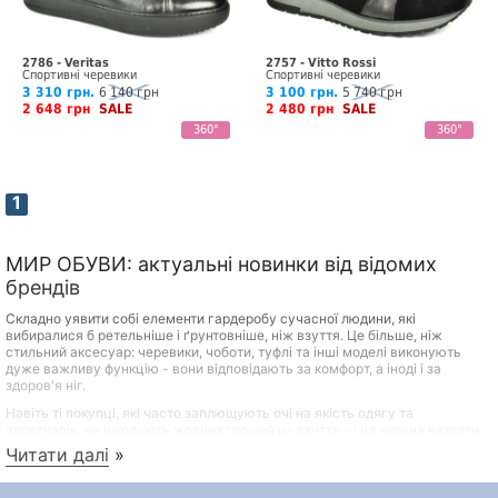
2786 - Veritas
2757 - Vitto Rossi
Спортивні черевики
Спортивні черевики
3 310 грн.
6 140 грн
3 100 грн.
5 740 грн
2 648 грн
SALE
2 480 грн
SALE
360°
360°
1
МИР ОБУВИ: актуальні новинки від відомих
брендів
Складно уявити собі елементи гардеробу сучасної людини, які
вибиралися б ретельніше і ґрунтовніше, ніж взуття. Це більше, ніж
стильний аксесуар: черевики, чоботи, туфлі та інші моделі виконують
дуже важливу функцію - вони відповідають за комфорт, а іноді і за
здоров'я ніг.
Навіть ті покупці, які часто заплющують очі на якість одягу та
аксесуарів, не шкодують жодних грошей на взуття – і це можна назвати
практичним та продуманим підходом. Переваги якісного взуття відомі
Читати далі
»
всім: