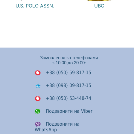
U.S. POLO ASSN.
UBG
Замовлення за телефонами
з 10.00 до 20.00:
+38 (050) 59-817-15
+38 (098) 09-817-15
+38 (050) 53-448-74
Подзвонити на Viber
Подзвонити на
WhatsApp