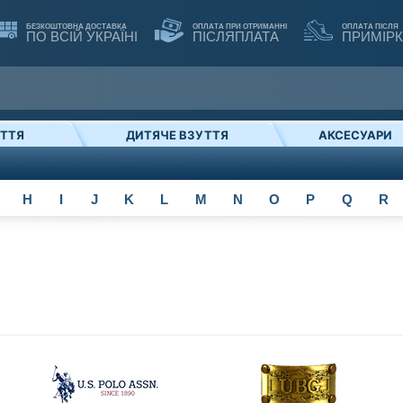
БЕЗКОШТОВНА ДОСТАВКА
ОПЛАТА ПРИ ОТРИМАННІ
ОПЛАТА ПІСЛЯ
ПО ВСІЙ УКРАЇНІ
ПІСЛЯПЛАТА
ПРИМІР
УТТЯ
ДИТЯЧЕ ВЗУТТЯ
АКСЕСУАРИ
H
I
J
K
L
M
N
O
P
Q
R