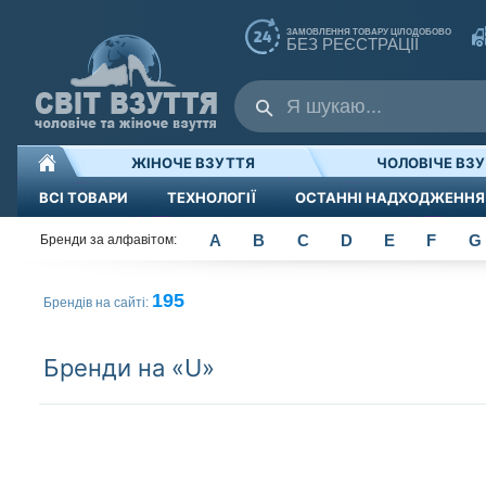
ЗАМОВЛЕННЯ ТОВАРУ ЦІЛОДОБОВО
БЕЗ РЕЄСТРАЦІЇ
ЖІНОЧЕ ВЗУТТЯ
ЧОЛОВІЧЕ ВЗ
ВСІ ТОВАРИ
ТЕХНОЛОГІЇ
ОСТАННІ НАДХОДЖЕННЯ
A
B
C
D
E
F
G
Бренди за алфавітом:
195
Брендів на сайті:
Бренди на «U»