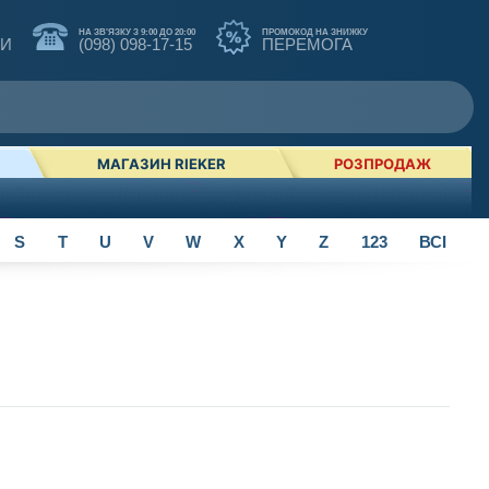
НА ЗВ'ЯЗКУ З 9:00 ДО 20:00
ПРОМОКОД НА ЗНИЖКУ
КИ
(098) 098-17-15
ПЕРЕМОГА
МАГАЗИН RIEKER
РОЗПРОДАЖ
S
T
U
V
W
X
Y
Z
123
ВСІ