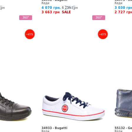
Кеди
Кеди
грн
4 070 грн.
6 235 грн
3 030 грн
3 663 грн
SALE
2 727 г
360°
360°
–41%
–41%
34933 - Bugatti
55132 - G
Кеди
Кеди