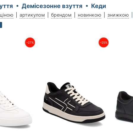
зуття • Демісезонне взуття • Кеди
ціною
артикулом
брендом
новинкою
знижкою
1
–27%
–25%