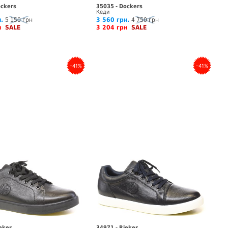
ockers
35035 - Dockers
Кеди
.
5 150 грн
3 560 грн.
4 750 грн
рн
SALE
3 204 грн
SALE
–41%
–41%
eker
34971 - Rieker