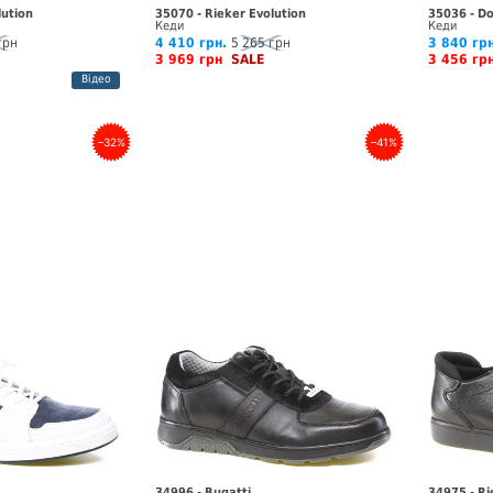
lution
35070 - Rieker Evolution
35036 - D
Кеди
Кеди
грн
4 410 грн.
5 265 грн
3 840 грн
3 969 грн
SALE
3 456 г
Відео
–32%
–41%
34996 - Bugatti
34975 - Ri