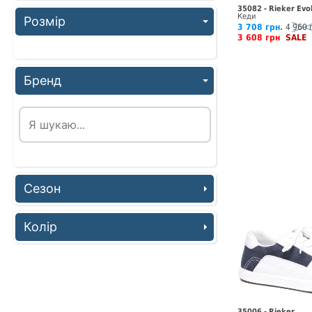
35082 - Rieker Evo
Кеди
Розмір
3 708 грн.
4 960 
3 608 грн
SALE
Бренд
Сезон
Колір
35006 - Rieker