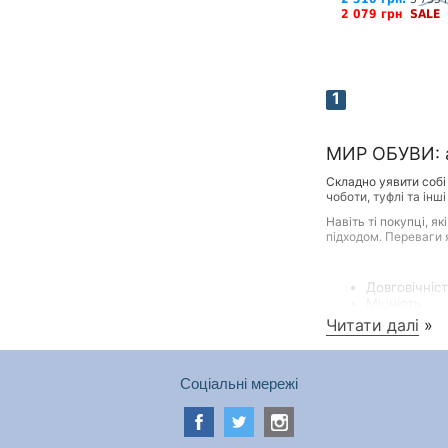
2 079 грн
SALE
1
МИР ОБУВИ: а
Складно уявити собі
чоботи, туфлі та інш
Навіть ті покупці, 
підходом. Переваги я
Довговічніс
Міцність
Здатність з
Читати далі
»
Сприятливий
Соціальні мережі
Якісні та красиві т
інтернет-магазину. 
Жінкам