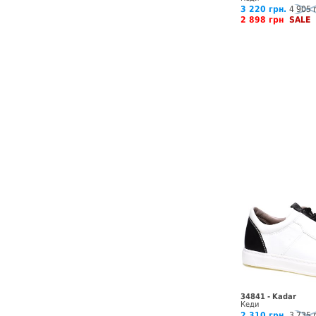
3 220 грн.
4 905 
2 898 грн
SALE
34841 - Kadar
Кеди
2 310 грн.
3 735 