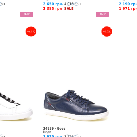
грн
2 650 грн.
4 015 грн
2 190 грн
2 385 грн
SALE
1 971 г
360°
360°
–44%
–44%
34839 - Goes
Кеди
грн
1 970 грн.
3 155 грн