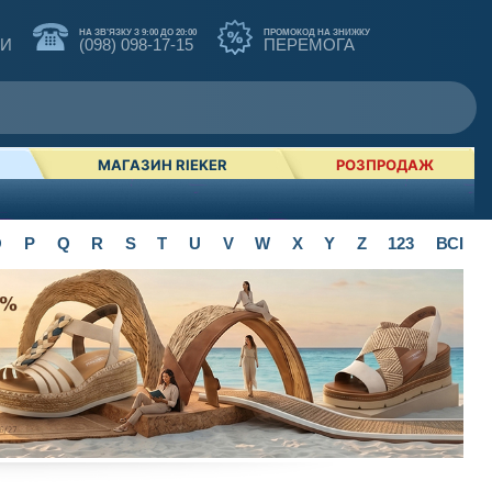
НА ЗВ'ЯЗКУ З 9:00 ДО 20:00
ПРОМОКОД НА ЗНИЖКУ
КИ
(098) 098-17-15
ПЕРЕМОГА
МАГАЗИН RIEKER
РОЗПРОДАЖ
O
P
Q
R
S
T
U
V
W
X
Y
Z
123
ВСІ