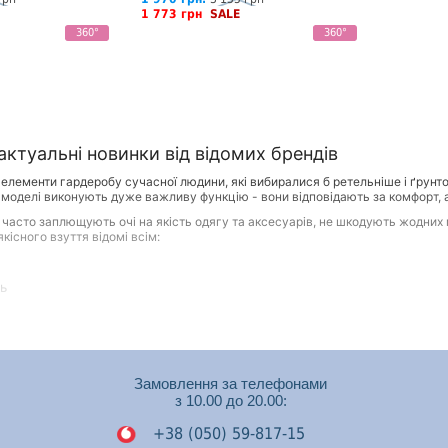
1 773 грн
SALE
360°
360°
ктуальні новинки від відомих брендів
 елементи гардеробу сучасної людини, які вибиралися б ретельніше і ґрунто
і моделі виконують дуже важливу функцію - вони відповідають за комфорт, а ін
які часто заплющують очі на якість одягу та аксесуарів, не шкодують жодни
кісного взуття відомі всім:
ть
берігати акуратний зовнішній вигляд при правильному догляді
 вплив на самопочуття, настрій та стан здоров'я людини
Замовлення за телефонами
уфлі, черевики та інші моделі зовсім не обов'язково мають коштувати дорог
з 10.00 до 20.00:
У ньому представлені моделі не тільки на будь-який смак, а й на будь-який 
+38 (050) 59-817-15