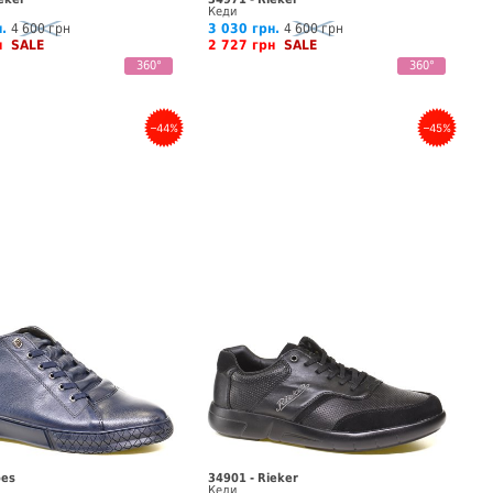
Кеди
.
4 600 грн
3 030 грн.
4 600 грн
рн
SALE
2 727 грн
SALE
360°
360°
–44%
–45%
oes
34901 - Rieker
Кеди