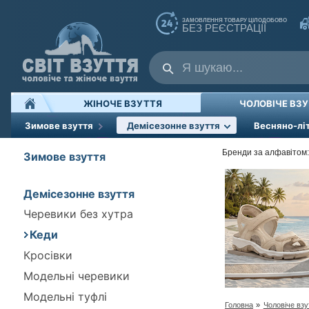
ЗАМОВЛЕННЯ ТОВАРУ ЦІЛОДОБОВО
БЕЗ РЕЄСТРАЦІЇ
ЖІНОЧЕ ВЗУТТЯ
ЧОЛОВІЧЕ ВЗ
Зимове взуття
Демісезонне взуття
Весняно-лі
Бренди за алфавітом:
Зимове взуття
Демісезонне взуття
Черевики без хутра
Кеди
Кросівки
Модельні черевики
Модельні туфлі
Головна
»
Чоловіче взу