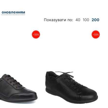
оновленням
Показувати по:
40
100
200
–33%
–33%