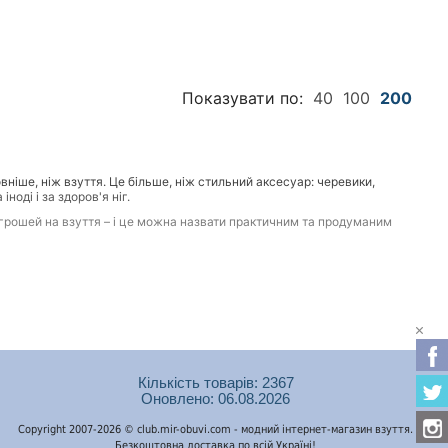
Показувати по:
40
100
200
вніше, ніж взуття. Це більше, ніж стильний аксесуар: черевики,
оді і за здоров'я ніг.
х грошей на взуття – і це можна назвати практичним та продуманим
Кількість товарів: 2367
о! Переконатись у цьому можна, переглянувши каталог нашого
Оновлено: 06.08.2026
гаманець.
Copyright 2007-2026 © club.mir-obuvi.com - модний інтернет-магазин взуття.
Безкоштовна доставка по всій Україні!