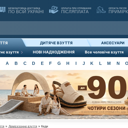
БЕЗКОШТОВНА ДОСТАВКА
ОПЛАТА ПРИ ОТРИМАННІ
ОПЛАТА ПІСЛЯ
ПО ВСІЙ УКРАЇНІ
ПІСЛЯПЛАТА
ПРИМІР
УТТЯ
ДИТЯЧЕ ВЗУТТЯ
АКСЕСУАРИ
тнє взуття
НОВІ НАДХОДЖЕННЯ
Все чоловіче взуття
A
B
C
D
E
F
G
H
I
J
K
L
M
N
ття
»
Демісезонне взуття
»
Кеди