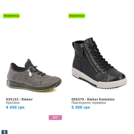
035152 - Rieker
056379 - Rieker Evolution
Кросівки
Повсякденні черевики
4 450 грн
5 300 грн
360°
1