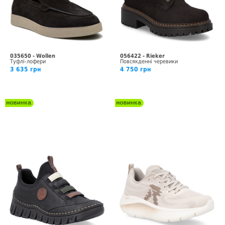
035650 - Wollen
056422 - Rieker
Туфлі-лофери
Повсякденні черевики
3 635 грн
4 750 грн