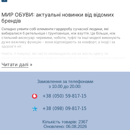
МИР ОБУВИ: актуальні новинки від відомих
брендів
Складно уявити собі елементи гардеробу сучасної людини, які
вибиралися б ретельніше і ґрунтовніше, ніж взуття. Це більше, ніж
стильний аксесуар: черевики, чоботи, туфлі та інші моделі виконують
дуже важливу функцію - вони відповідають за комфорт, а іноді і за
здоров'я ніг.
Навіть ті покупці, які часто заплющують очі на якість одягу та
аксесуарів, не шкодують жодних грошей на взуття – і це можна назвати
практичним та продуманим підходом. Переваги якісного взуття відомі
Читати далі
»
всім:
Довговічність
Замовлення за телефонами
Міцність
з 10.00 до 20.00:
Здатність зберігати акуратний зовнішній вигляд при
правильному догляді
+38 (050) 59-817-15
Сприятливий вплив на самопочуття, настрій та стан
здоров'я людини
+38 (098) 09-817-15
Якісні та красиві туфлі, черевики та інші моделі зовсім не обов'язково
+38 (050) 53-448-74
Кількість товарів: 2367
мають коштувати дорого! Переконатись у цьому можна, переглянувши
Оновлено: 06.08.2026
каталог нашого інтернет-магазину. У ньому представлені моделі не