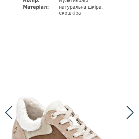
Колір:
мультиколір
Матеріал:
натуральна шкіра,
екошкіра