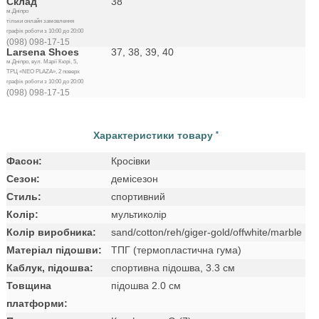
Склад
38
м.Дніпро
тільки онлайн замовлення
графік роботи з 10:00 до 20:00
(098) 098-17-15
Larsena Shoes
37, 38, 39, 40
м.Дніпро, вул. Марії Кюрі, 5,
ТРЦ «NEO PLAZA», 2 поверх
графік роботи з 10:00 до 20:00
(098) 098-17-15
Характеристики товару
*
Фасон:
Кросівки
Сезон:
демісезон
Стиль:
спортивний
Колір:
мультиколір
Колір виробника:
sand/cotton/reh/giger-gold/offwhite/marble
Матеріал підошви:
ТПГ (термопластична гума)
Каблук, підошва:
спортивна підошва, 3.3 см
Товщина
підошва 2.0 см
платформи: