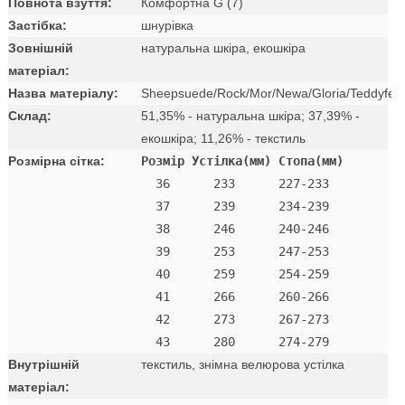
Повнота взуття:
Комфортна G (7)
Застібка:
шнурівка
Зовнішній
натуральна шкіра, екошкіра
матеріал:
Назва матеріалу:
Sheepsuede/Rock/Mor/Newa/Gloria/Teddyfell
Склад:
51,35% - натуральна шкіра; 37,39% -
екошкіра; 11,26% - текстиль
Розмірна сітка:
Розмір Устілка(мм) Стопа(мм)
  36      233      227-233 

  37      239      234-239 

  38      246      240-246 

  39      253      247-253 

  40      259      254-259 

  41      266      260-266 

  42      273      267-273

Внутрішній
текстиль, знімна велюрова устілка
матеріал: